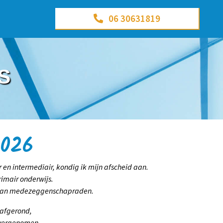
06 30631819
S
2026
r en intermediair, kondig ik mijn afscheid aan.
rimair onderwijs.
ng van medezeggenschapraden.
afgerond,
et overgenomen.