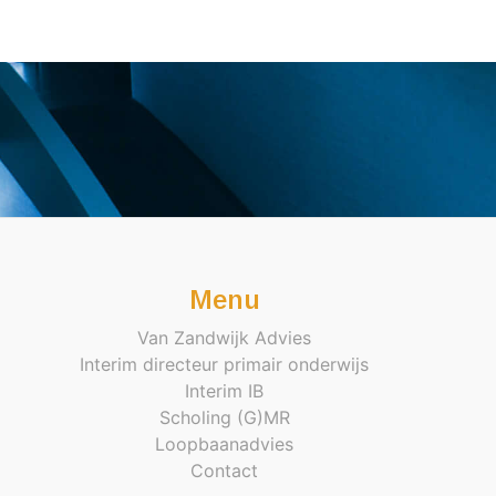
Menu
Van Zandwijk Advies
Interim directeur primair onderwijs
Interim IB
Scholing (G)MR
Loopbaanadvies
Contact