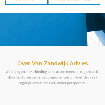
Over Van Zandwijk Advies
Wij brengen de verbinding aan tussen mens en organisatie,
door te sturen op beide componenten. En doen dat vaak
tegelijk vanuit een (ver) ander perspectief.