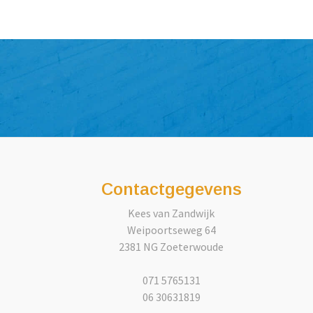
Contactgegevens
Kees van Zandwijk
Weipoortseweg 64
2381 NG Zoeterwoude
071 5765131
06 30631819