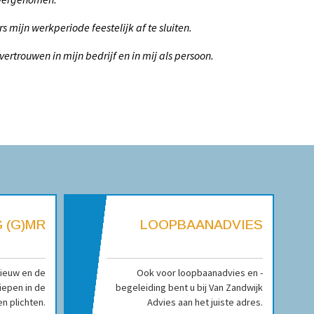
ijn werkperiode feestelijk af te sluiten.
trouwen in mijn bedrijf en in mij als persoon.
 (G)MR
LOOPBAANADVIES
nieuw en de
Ook voor loopbaanadvies en -
iepen in de
begeleiding bent u bij Van Zandwijk
n plichten.
Advies aan het juiste adres.