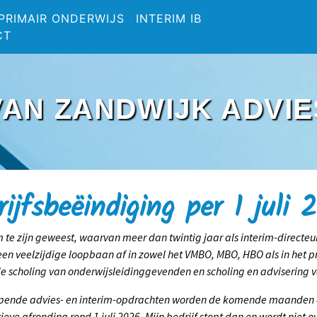
 PRIMAIR ONDERWIJS
INTERIM IB
CT
VAN ZANDWIJK ADVIE
rijfsbeëindiging per 1 juli 
 te zijn geweest, waarvan meer dan twintig jaar als interim-directeu
 een veelzijdige loopbaan af in zowel het VMBO, MBO, HBO als in het p
n de scholing van onderwijsleidinggevenden en scholing en adviseri
opende advies- en interim-opdrachten worden de komende maanden 
tieve afronding rond 1 juli 2026. Mijn bedrijf stopt dan en wordt ni