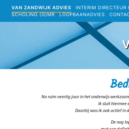
VAN ZANDWIJK ADVIES
INTERIM DIRECTEUR
SCHOLING (G)MR
LOOPBAANADVIES
CONTA
Bed
Na ruim veertig jaar in het onderwijs werkzaam
Ik sluit hiermee
Daarbij was ik ook actief i
De nog l
met een defini